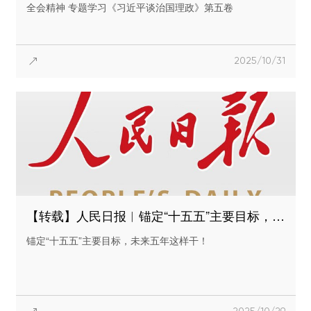
全会精神 专题学习《习近平谈治国理政》第五卷

2025/10/31
【转载】人民日报︱锚定“十五五”主要目标，未来五年这样干！
锚定“十五五”主要目标，未来五年这样干！