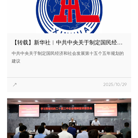
【转载】新华社︱中共中央关于制定国民经济和社会发展第十五个五年规划的建议
中共中央关于制定国民经济和社会发展第十五个五年规划的
建议

2025/10/29