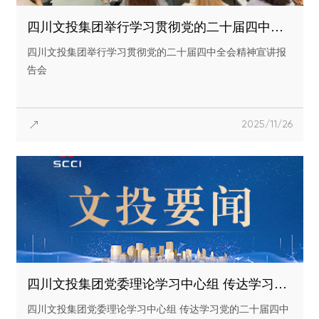
四川文投集团举行学习贯彻党的二十届四中全会精神宣讲报告会
四川文投集团举行学习贯彻党的二十届四中全会精神宣讲报
告会

2025/11/26
四川文投集团党委理论学习中心组 传达学习党的二十届四中全会精神 专题学习《习近平谈治国理政》第五卷
四川文投集团党委理论学习中心组 传达学习党的二十届四中