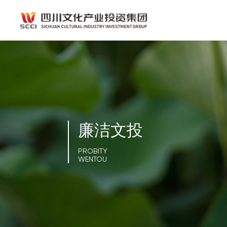
廉洁文投
PROBITY
WENTOU