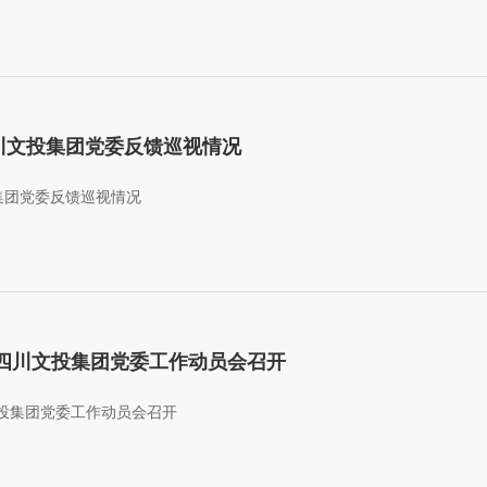
川文投集团党委反馈巡视情况
集团党委反馈巡视情况
四川文投集团党委工作动员会召开
投集团党委工作动员会召开