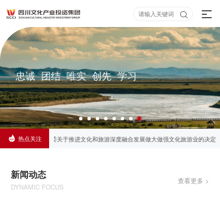

忠诚 团结 唯实 创先 学习
四川文化产业投资集团有限责任公司2026年本部工作
人员公开招聘笔试成绩公示

07-23
四川文投汇文·文化产业园第三批次精装修工程项目中
选结果公示

热点关注
做强文化旅游业的决定
【转载】│中国共产党四川省第十二届委员会第七次全体会

07-14
四川文化产业投资集团有限责任公司关于集团本部员
工招聘笔试环节中介服务招标结果公示

新闻动态
07-09
查看更多 >
四川文投盛文投资有限公司办公场地装修项目邀请招
DYNAMIC FOCUS
标中标公告

07-09