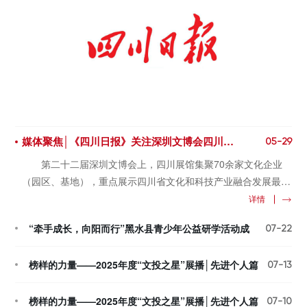
比选结果公示

08-06
四川文投汇文资产管理有限公司在管资产2026年度维
修维保工程项目比选公告

08-03
四川文投祝融彩灯文化艺术有限公司灯会项目合同欠
款纠纷诉讼专项法律服务采购项目采购公告

07-31
城市有机更新和文旅消费新场景打造总体规划及相关
配套服务采购项目公开招标采购公告
媒体聚焦│《四川日报》关注深圳文博会四川文投集团展区
四川文投集团组织集中收听收看庆祝中国共产党成立105周年大会
四川文投集团党委理论学习中心组专题学习习近平总书记“七一”重要讲话和习近平党建思想
四川文投集团召开党委（扩大）会议学习贯彻省委十二届九次全会精神
07-03
07-07
05-29
06-17

07-27
第二十二届深圳文博会上，四川展馆集聚70余家文化企业
比选公告
（园区、基地），重点展示四川省文化和科技产业融合发展最新

07-24
成果、文化科技优质产品和项目，让观众看到“未来已来”。四川
详情




文投集团展区让历史名人‘活’起来，推介转化各地的文旅资源。
招标结果公示
“牵手成长，向阳而行”黑水县青少年公益研学活动成
07-22

07-24
四川文化产业投资集团有限责任公司2026年本部工作
功举办
人员公开招聘笔试成绩公示
榜样的力量——2025年度“文投之星”展播│先进个人篇
07-13

07-23
四川文投汇文·文化产业园第三批次精装修工程项目中
（三）
榜样的力量——2025年度“文投之星”展播│先进个人篇
07-10
选结果公示