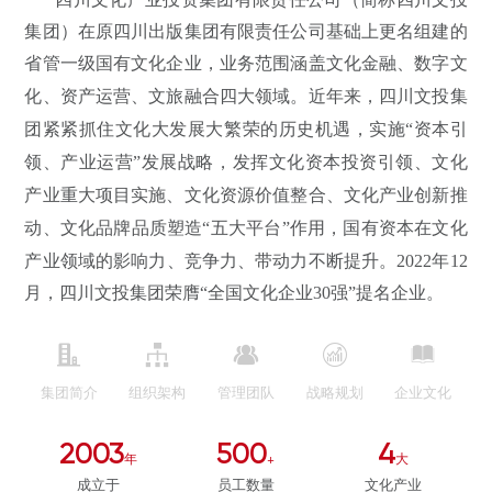
集团）在原四川出版集团有限责任公司基础上更名组建的
省管一级国有文化企业，业务范围涵盖文化金融、数字文
化、资产运营、文旅融合四大领域。
近年
来，四川文投集
团紧紧抓住文化大发展大繁荣的历史机遇，实施
“
资本引
领、产业运营
”
发展战略，发挥文化资本投资引领、文化
产业重大项目实施、文化资源价值整合、文化产业创新推
动、文化品牌品质塑造
“
五大平台
”
作用，国有资本在文化
产业领域的影响力、竞争力、带动力
不断
提升。2022年12
月，四川文投集团荣膺“全国文化企业30强”提名企业。





集团简介
组织架构
管理团队
战略规划
企业文化
2003
500
4
年
+
大
成立于
员工数量
文化产业