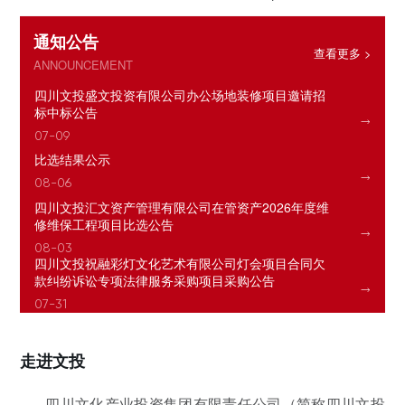

07-14
四川文化产业投资集团有限责任公司关于集团本部员
通知公告
（二）
查看更多 >
工招聘笔试环节中介服务招标结果公示
ANNOUNCEMENT

07-09
四川文投盛文投资有限公司办公场地装修项目邀请招
标中标公告

07-09
比选结果公示

08-06
四川文投汇文资产管理有限公司在管资产2026年度维
修维保工程项目比选公告

08-03
四川文投祝融彩灯文化艺术有限公司灯会项目合同欠
款纠纷诉讼专项法律服务采购项目采购公告

07-31
城市有机更新和文旅消费新场景打造总体规划及相关
配套服务采购项目公开招标采购公告

走进文投
07-27
四川文化产业投资集团有限责任公司（
简称四川文投