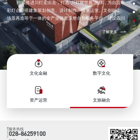
持续推进川灯走出去，打造“川灯耀世界”品牌，为自贡市
彩灯企业搭建集策划创意、设计制作、投资运营、文创衍生、
场景再造等于一体的全产业链资源整合和服务平台。建设四川
省中华优秀传统文化传承重点项目——四川名人馆，打造集名
了解更多
人文化传承、文化展示、研学交流、艺术互动、沉浸体验等多
功能于一体，蜡像、雕塑、绘画与科技手段相结合，创新性、
艺术性、互动性俱佳的四川省知名文化地标和文化传承、文化
体验基地，2025年实现开馆运营。
文化金融
数字文化
资产运营
文旅融合
服务热线
028-86259100